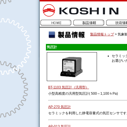
製品情報トップ
>
気象
気圧計
セラミッ
お選びい
BT-1103 気圧計（汎用型）
小型高精度の汎用型気圧計( 500～1,100ｈPa)
AP-270 気圧計
セラミックを利用した静電容量式の気圧センサです
AP-013 気圧計