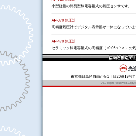
小型軽量の簡易型静電容量式の気圧センサです。
AP-370 気圧計
高精度気圧計でデジタル表示部が一体になっていま
AP-470 気圧計
セラミック静電容量式の高精度（±0.06hＰａ）の
東京都目黒区自由が丘1丁目20番19号〒152‐0
ALL Right Reserved,Copy